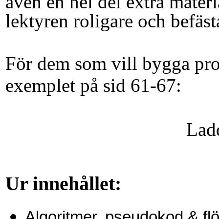
även en hel del extra materi
lektyren roligare och befäs
För dem som vill bygga p
exemplet på sid 61-67:
Ladda ner 
Ur innehållet:
Algoritmer, pseudokod & fl