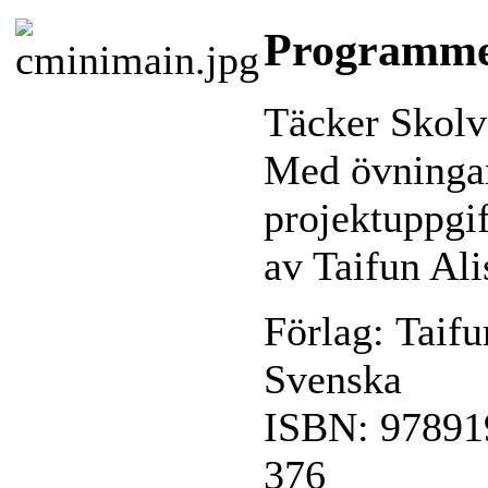
Programme
Täcker Skolv
Med övningar
projektuppgif
av Taifun Al
Förlag: T
Svenska
ISBN: 978
376