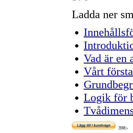
Ladda ner sm
Innehållsf
Introdukti
Vad är en 
Vårt först
Grundbegr
Logik för
Tvådimensi
398:-