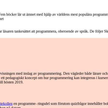
Fem böcker lär ut ämnet med hjälp av världens mest populära program
het
ar läsaren tankesättet att programmera, oberoende av språk. De följer 
visningen med inslag av programmering. Den vägleder både lärare och
rar ett pedagogiskt koncept om hur programmering kan integreras i kurs
ill hösten 2019.
tekollen
en programme- ringsdel som förutom quizfrågor innehåller b
thon på datorn.