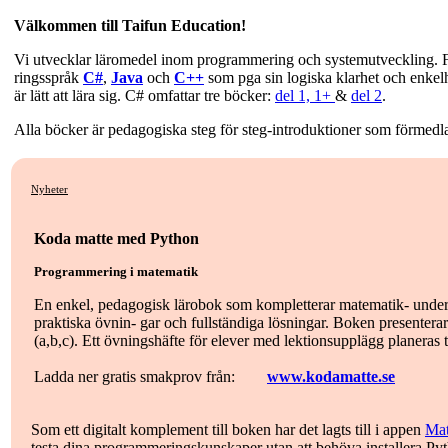
Välkommen till Taifun Education!
Vi utvecklar läromedel inom programmering och systemutveckling. 
ringsspråk
C#
,
Java
och
C++
som pga sin logiska klarhet och enkel
är lätt att lära sig. C# omfattar tre böcker:
del 1,
1+
&
del 2
.
Alla böcker är pedagogiska steg för steg-introduktioner som förmedl
Nyheter
Koda matte med Python
Programmering i matematik
En enkel, pedagogisk lärobok som kompletterar matematik- under
praktiska övnin- gar och fullständiga lösningar. Boken presente
(a,b,c). Ett övningshäfte för elever med lektionsupplägg planeras t
Ladda ner gratis smakprov från:
www.kodamatte.se
Som ett digitalt komplement till boken har det lagts till i appen
Mat
testa dina programmeringskunskaper utan att behöva installera Py