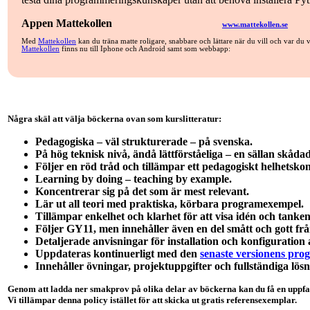
Appen Mattekollen
www.mattekollen.se
Med
Mattekollen
kan du träna matte roligare, snabbare och lättare när du vill och var du 
Mattekollen
finns nu till Iphone och Android samt som webbapp:
Några skäl att välja böckerna ovan som kurslitteratur:
Pedagogiska – väl strukturerade – på svenska.
På hög teknisk nivå, ändå lättförståeliga – en sällan skåd
Följer en röd tråd och tillämpar ett pedagogiskt helhetsko
Learning by doing – teaching by example.
Koncentrerar sig på det som är mest relevant.
Lär ut all teori med praktiska, körbara programexempel.
Tillämpar enkelhet och klarhet för att visa idén och tank
Följer GY11, men innehåller även en del smått och gott frå
Detaljerade anvisningar för installation och konfiguration
Uppdateras kontinuerligt med den
senaste versionens pr
Innehåller övningar, projektuppgifter och fullständiga lösni
Genom att ladda ner smakprov på olika delar av böckerna kan du få en uppfa
Vi tillämpar denna policy istället för att skicka ut gratis referensexemplar.