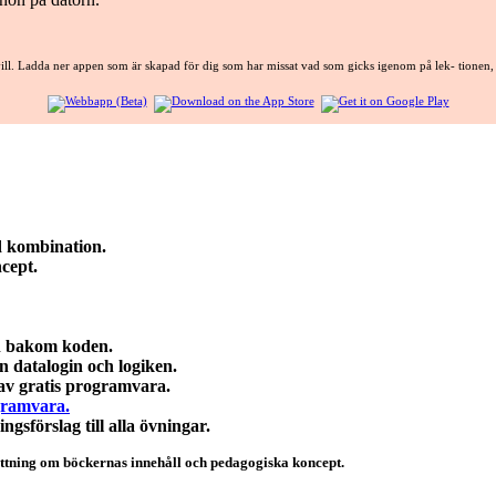
vill. Ladda ner appen som är skapad för dig som har missat vad som gicks igenom på lek- tionen, f
ad kombination.
ncept.
en bakom koden.
n datalogin och logiken.
 av gratis programvara.
ogramvara
.
ngsförslag till alla övningar.
ttning om böckernas innehåll och pedagogiska koncept.